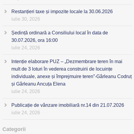
Restanțieri taxe și impozite locale la 30.06.2026
iulie 30, 2026
Ședință ordinară a Consiliului local în data de
30.07.2026, ora 16:00
iulie 24, 2026
Intenție elaborare PUZ – „Dezmembrare teren în mai
mult de 3 loturi în vederea construirii de locuințe
individuale, anexe și împrejmuire teren”-Gârleanu Codruț
și Gârleanu Ancuța Elena
iulie 24, 2026
Publicație de vânzare imobiliară nr.14 din 21.07.2026
iulie 24, 2026
Categorii