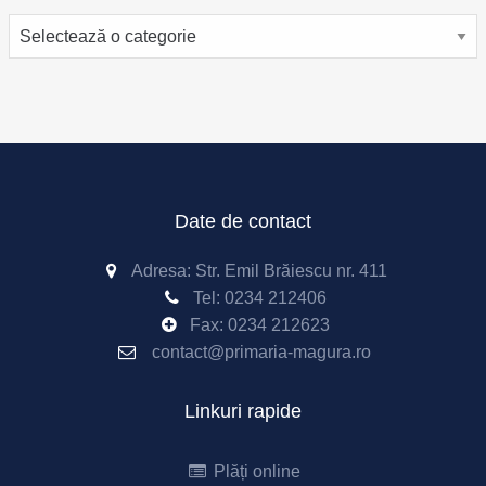
Categorii
Date de contact
Adresa: Str. Emil Brăiescu nr. 411
Tel:
0234 212406
Fax:
0234 212623
contact@primaria-magura.ro
Linkuri rapide
Plăți online