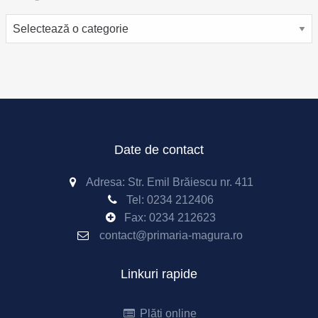
Categorii
Date de contact
Adresa: Str. Emil Brăiescu nr. 411
Tel:
0234 212406
Fax:
0234 212623
contact@primaria-magura.ro
Linkuri rapide
Plăți online