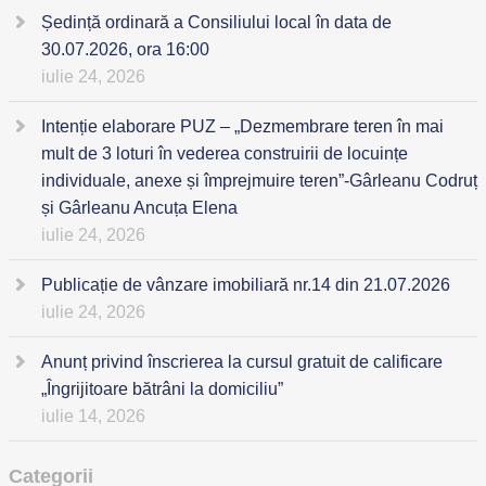
Ședință ordinară a Consiliului local în data de
30.07.2026, ora 16:00
iulie 24, 2026
Intenție elaborare PUZ – „Dezmembrare teren în mai
mult de 3 loturi în vederea construirii de locuințe
individuale, anexe și împrejmuire teren”-Gârleanu Codruț
și Gârleanu Ancuța Elena
iulie 24, 2026
Publicație de vânzare imobiliară nr.14 din 21.07.2026
iulie 24, 2026
Anunț privind înscrierea la cursul gratuit de calificare
„Îngrijitoare bătrâni la domiciliu”
iulie 14, 2026
Categorii