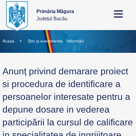
Primăria Măgura
Județul Bacău
Acasa
Știri și evenimente
Informări
Anunț privind demarare proiect
si procedura de identificare a
persoanelor interesate pentru a
depune dosare in vederea
participării la cursul de calificare
in specialitatea de ingrijitoare