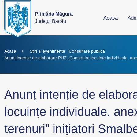
Primăria Măgura
Acasa
Admi
Județul Bacău
Acasa
Știri și evenimente
Consultare publică
Anunț intenție de elaborare PUZ „Construire locuințe individuale, a
Anunț intenție de elabor
locuințe individuale, ane
terenuri” inițiatori Smal