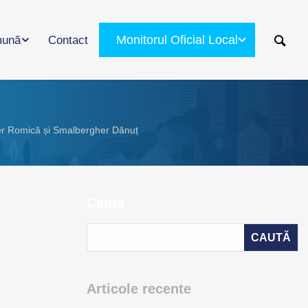
Monitorul Oficial Local
ună
Contact
gher Romică și Smalbergher Dănuț
Caută
Articole recente