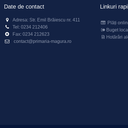
Date de contact
Linkuri rap
Adresa: Str. Emil Brăiescu nr. 411
Plăți onli
Tel:
0234 212406
Buget loca
Fax:
0234 212623
Hotărâri al
contact@primaria-magura.ro