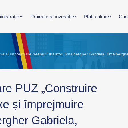
nistrație
Proiecte și investiții
Plăți online
Com
nexe și împrejmuire terenuri” inițiatori Smalbergher Gabriela, Smalber
are PUZ „Construire
xe și împrejmuire
bergher Gabriela,