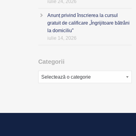
iulie 24, 2026
Anunț privind înscrierea la cursul
gratuit de calificare „Îngrijitoare bătrâni
la domiciliu”
iulie 14, 2026
Categorii
Categorii