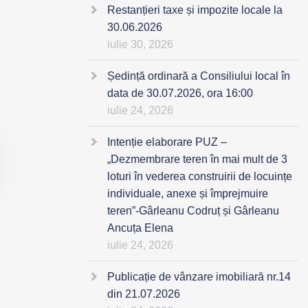
Restanțieri taxe și impozite locale la
30.06.2026
iulie 30, 2026
Ședință ordinară a Consiliului local în
data de 30.07.2026, ora 16:00
iulie 24, 2026
Intenție elaborare PUZ –
„Dezmembrare teren în mai mult de 3
loturi în vederea construirii de locuințe
individuale, anexe și împrejmuire
teren”-Gârleanu Codruț și Gârleanu
Ancuța Elena
iulie 24, 2026
Publicație de vânzare imobiliară nr.14
din 21.07.2026