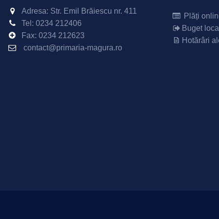
Adresa: Str. Emil Brăiescu nr. 411
Plăți onli
Tel:
0234 212406
Buget loca
Fax:
0234 212623
Hotărâri al
contact@primaria-magura.ro