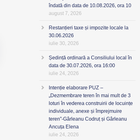
îndată din data de 10.08.2026, ora 10
august 7, 2026
Restanțieri taxe și impozite locale la
30.06.2026
iulie 30, 2026
Ședință ordinară a Consiliului local în
data de 30.07.2026, ora 16:00
iulie 24, 2026
Intenție elaborare PUZ –
„Dezmembrare teren în mai mult de 3
loturi în vederea construirii de locuințe
individuale, anexe și împrejmuire
teren”-Gârleanu Codruț și Gârleanu
Ancuța Elena
iulie 24, 2026