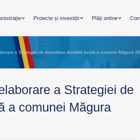
nistrație
Proiecte și investiții
Plăți online
Com
laborare a Strategiei de dezvoltare durabilă locală a comunei Măgura 
elaborare a Strategiei de
ală a comunei Măgura