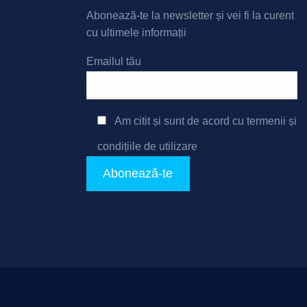
Abonează-te la newsletter și vei fi la curent
cu ultimele informații
Emailul tău
Am citit și sunt de acord cu
termenii și
condițiile de utilizare