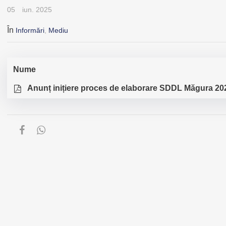
05
iun. 2025
În
Informări
,
Mediu
Nume
Anunț inițiere proces de elaborare SDDL Măgura 20