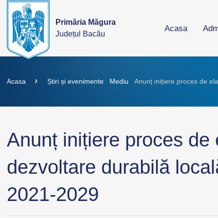
Primăria Măgura
Acasa
Admi
Județul Bacău
Acasa
Știri și evenimente
Mediu
Anunț inițiere proces de e
Anunț inițiere proces de 
dezvoltare durabilă loc
2021-2029