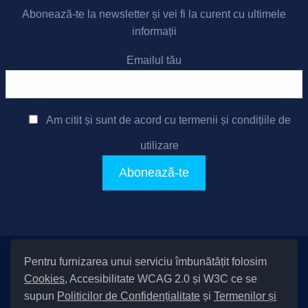
Abonează-te la newsletter și vei fi la curent cu ultimele
informații
Emailul tău
Am citit și sunt de acord cu
termenii și condițiile de
utilizare
Pentru furnizarea unui serviciu îmbunătățit folosim
Setări Cookies și Accesibilitate
Cookies
, Accesibilitate WCAG 2.0 și W3C ce se
|
Informare cu privire la prelucrarea datelor
|
Politică de utilizare
supun
Politicilor de Confidențialitate
și
Termenilor și
cookies
|
Termeni și condiții de utilizare a site-ului
|
Politică de