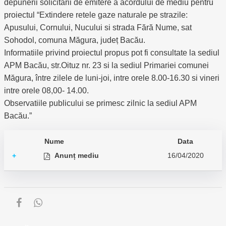
depunerii solicitării de emitere a acordului de mediu pentru
proiectul “Extindere retele gaze naturale pe strazile:
Apusului, Cornului, Nucului si strada Fără Nume, sat
Sohodol, comuna Măgura, județ Bacău.
Informatiile privind proiectul propus pot fi consultate la sediul
APM Bacău, str.Oituz nr. 23 si la sediul Primariei comunei
Măgura, între zilele de luni-joi, intre orele 8.00-16.30 si vineri
intre orele 08,00- 14.00.
Observatiile publicului se primesc zilnic la sediul APM
Bacău.”
Nume
Data
Anunț mediu
16/04/2020
+