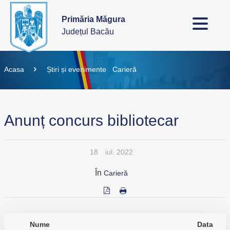
Primăria Măgura
Județul Bacău
Acasa
Știri și evenimente
Carieră
Anunț concurs bibliotecar
18
iul. 2022
În
Carieră
Nume
Data