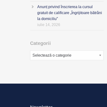
Anunț privind înscrierea la cursul
gratuit de calificare „Îngrijitoare bătrâni
la domiciliu”
iulie 14, 2026
Categorii
Categorii