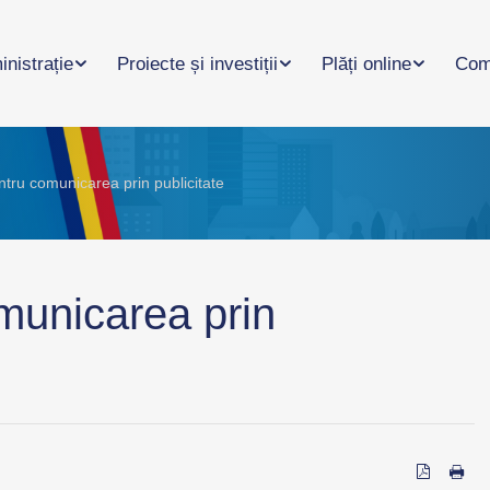
nistrație
Proiecte și investiții
Plăți online
Com
ntru comunicarea prin publicitate
municarea prin