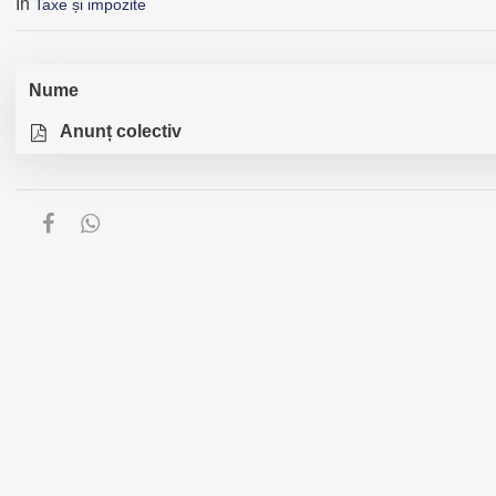
În
Taxe și impozite
Nume
Anunț colectiv