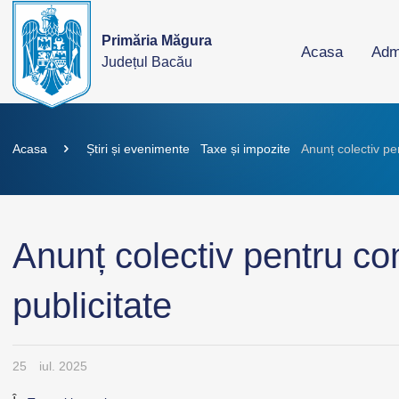
Primăria Măgura
Acasa
Admi
Județul Bacău
Acasa
Știri și evenimente
Taxe și impozite
Anunț colectiv pe
Anunț colectiv pentru co
publicitate
25
iul. 2025