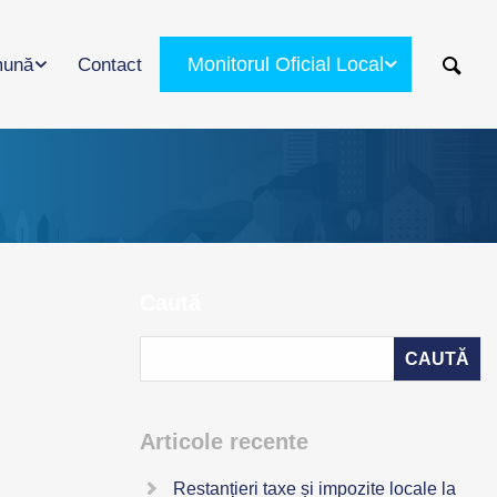
Monitorul Oficial Local
ună
Contact
Caută
Articole recente
Restanțieri taxe și impozite locale la