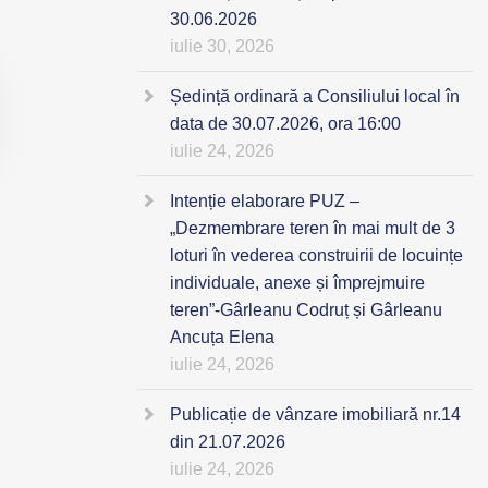
30.06.2026
iulie 30, 2026
Ședință ordinară a Consiliului local în
data de 30.07.2026, ora 16:00
iulie 24, 2026
Intenție elaborare PUZ –
„Dezmembrare teren în mai mult de 3
loturi în vederea construirii de locuințe
individuale, anexe și împrejmuire
teren”-Gârleanu Codruț și Gârleanu
Ancuța Elena
iulie 24, 2026
Publicație de vânzare imobiliară nr.14
din 21.07.2026
iulie 24, 2026