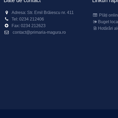
Date de contact
Linkuri rap
Adresa: Str. Emil Brăiescu nr. 411
Plăți onli
Tel:
0234 212406
Buget loca
Fax:
0234 212623
Hotărâri al
contact@primaria-magura.ro