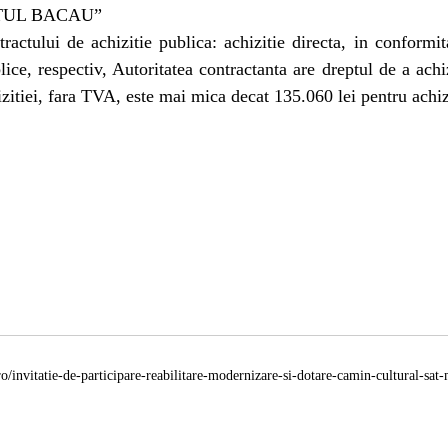
TUL BACAU”
ractului de achizitie publica: achizitie directa, in conformi
lice, respectiv, Autoritatea contractanta are dreptul de a achi
izitiei, fara TVA, este mai mica decat 135.060 lei pentru achiz
o/invitatie-de-participare-reabilitare-modernizare-si-dotare-camin-cultural-s