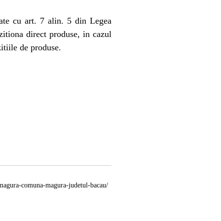
tate cu art. 7 alin. 5 din Legea
zitiona direct produse, in cazul
itiile de produse.
at-magura-comuna-magura-judetul-bacau/